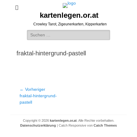
kartenlegen.or.at
Crowley Tarot, Zigeunerkarten, Kipperkarten
Suchen
nach:
fraktal-hintergrund-pastell
Beitragsnavigation
← Vorheriger
Vorheriger
fraktal-hintergrund-
Beitrag:
pastell
Copyright © 2026
kartenlegen.or.at
. Alle Rechte vorbehalten.
Datenschutzerklärung
| Catch Responsive von
Catch Themes