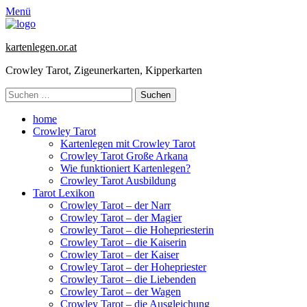
Menü
kartenlegen.or.at
Crowley Tarot, Zigeunerkarten, Kipperkarten
Suchen
nach:
Primäres
Zum
home
Inhalt
Crowley Tarot
Menü
springen
Kartenlegen mit Crowley Tarot
Crowley Tarot Große Arkana
Wie funktioniert Kartenlegen?
Crowley Tarot Ausbildung
Tarot Lexikon
Crowley Tarot – der Narr
Crowley Tarot – der Magier
Crowley Tarot – die Hohepriesterin
Crowley Tarot – die Kaiserin
Crowley Tarot – der Kaiser
Crowley Tarot – der Hohepriester
Crowley Tarot – die Liebenden
Crowley Tarot – der Wagen
Crowley Tarot – die Ausgleichung