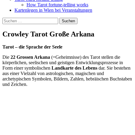
How Tarot fortune-telling works
Kartenlegen in Wien bei Veranstaltungen
Suchen
Suchen
nach:
Crowley Tarot Große Arkana
Tarot – die Sprache der Seele
Die
22 Grossen Arkana
(=Geheimnisse) des Tarot stellen die
körperlichen, seelischen und geistigen Entwicklungsprozesse in
Form einer symbolischen
Landkarte des Lebens
dar. Sie bestehen
aus einer Vielzahl von astrologischen, magischen und
archetypischen Symbolen, Bildern, Zahlen, hebräischen Buchstaben
und Zeichen.