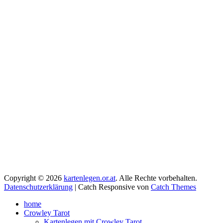
Copyright © 2026
kartenlegen.or.at
. Alle Rechte vorbehalten.
Datenschutzerklärung
| Catch Responsive von
Catch Themes
Nach
home
oben
Crowley Tarot
scrollen
Kartenlegen mit Crowley Tarot