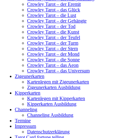
Crowley Tarot – der Eremit
Crowley Tarot – das Glück
Crowley Tarot – die Lust
Crowley Tarot – der Gehängte
Crowley Tarot – der Tod
Crowley Tarot – die Kunst
Crowley Tarot – der Teufel
Crowley Tarot – der Turm
Crowley Tarot – der Stern
Crowley Tarot – der Mond
Crowley Tarot – die Sonne
Crowley Tarot – das Aeon
Crowley Tarot – das Universum
Zigeunerkarten
Kartenlegen mit Zigeunerkarten
Zigeunerkarten Ausbildung
Kipperkarten
Kartenlegen mit Kipperkarten
Kipperkarten Ausbildung
Channeling
Channeling Ausbildung
Termine
Impressum
Datenschutzerklärung
Tarot Card fortune telling