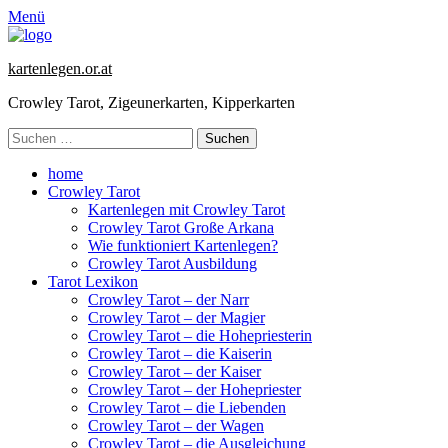
Menü
kartenlegen.or.at
Crowley Tarot, Zigeunerkarten, Kipperkarten
Suchen
nach:
Primäres
Zum
home
Inhalt
Crowley Tarot
Menü
springen
Kartenlegen mit Crowley Tarot
Crowley Tarot Große Arkana
Wie funktioniert Kartenlegen?
Crowley Tarot Ausbildung
Tarot Lexikon
Crowley Tarot – der Narr
Crowley Tarot – der Magier
Crowley Tarot – die Hohepriesterin
Crowley Tarot – die Kaiserin
Crowley Tarot – der Kaiser
Crowley Tarot – der Hohepriester
Crowley Tarot – die Liebenden
Crowley Tarot – der Wagen
Crowley Tarot – die Ausgleichung