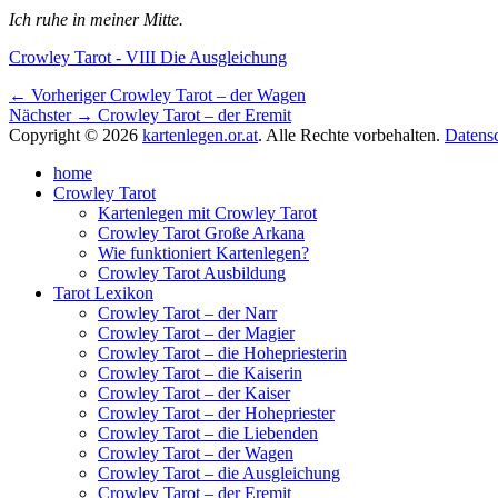
Ich ruhe in meiner Mitte.
Schlagworte
Crowley Tarot - VIII Die Ausgleichung
Beitragsnavigation
Vorheriger
← Vorheriger
Crowley Tarot – der Wagen
Nächster
Beitrag:
Nächster →
Crowley Tarot – der Eremit
Beitrag:
Copyright © 2026
kartenlegen.or.at
. Alle Rechte vorbehalten.
Datens
Nach
home
oben
Crowley Tarot
scrollen
Kartenlegen mit Crowley Tarot
Crowley Tarot Große Arkana
Wie funktioniert Kartenlegen?
Crowley Tarot Ausbildung
Tarot Lexikon
Crowley Tarot – der Narr
Crowley Tarot – der Magier
Crowley Tarot – die Hohepriesterin
Crowley Tarot – die Kaiserin
Crowley Tarot – der Kaiser
Crowley Tarot – der Hohepriester
Crowley Tarot – die Liebenden
Crowley Tarot – der Wagen
Crowley Tarot – die Ausgleichung
Crowley Tarot – der Eremit