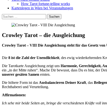
How Tarot fortune-telling works
Kartenlegen in Wien bei Veranstaltungen
Suchen
Suchen
nach:
Crowley Tarot – die Ausgleichung
Crowley Tarot – VIII Die Ausgleichung steht für das Gesetz vo
Die
8 ist die Zahl der Unendlichkeit
, des ewig wiederkehrenden Kre
Die Tarotkarte Ausgleichung zeigt uns
Harmonie, Gerechtigkeit, A
ein „in der Mitte ruhen“. Mache Dir bewusst, dass Du es bist, der De
unserer gesäten Samen
ernten.
Die höhere Form ist das
Ausbalancieren Deiner Kraft
, das
Beilege
Rechthaberei und Verurteilung.
Affirmationen:
Ich sehe mir beide Seiten an, bringe die verschiedenen Kräfte voll inn