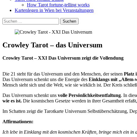
How Tarot fortune-telling works
Kartenlegen in Wien bei Veranstaltungen
Suchen
Suchen
nach:
Crowley Tarot – das Universum
Crowley Tarot – XXI Das Universum zeigt die Vollendung
Die 21 steht für das Universum und den Menschen, der seinen
Platz 
Das Universum schenkt uns die Energie des
Einklangs mit „Allem-w
Mensch sieht sich und die Welt, wie sie wirklich ist. Der Kreis schließ
Das Universum schenkt uns
volle Persönlichkeitsentfaltung
. In die
wie es ist.
Die kosmischen Gesetze werden in ihrer Gesamtheit erfaßt, 
Im Schatten zeigt die Tarotkarte Universum Selbstüberschätzung, Depr
Affirmationen:
Ich lebe in Einklang mit den kosmischen Kräften, bringe mich ein in di