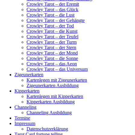
Crowley Tarot – der Eremit
Crowley Tarot – das Glück
Crowley Tarot – die Lust
Crowley Tarot – der Gehängte
Crowley Tarot – der Tod
Crowley Tarot – die Kunst
Crowley Tarot – der Teufel
Crowley Tarot – der Turm
Crowley Tarot – der Stern
Crowley Tarot – der Mond
Crowley Tarot – die Sonne
Crowley Tarot – das Aeon
Crowley Tarot – das Universum
Zigeunerkarten
Kartenlegen mit Zigeunerkarten
Zigeunerkarten Ausbildung
Kipperkarten
Kartenlegen mit Kipperkarten
Kipperkarten Ausbildung
Channeling
Channeling Ausbildung
Termine
Impressum
Datenschutzerklärung
Tarot Card fortune telling