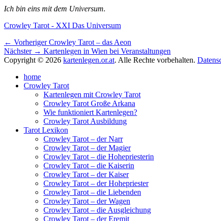
Ich bin eins mit dem Universum.
Schlagworte
Crowley Tarot - XXI Das Universum
Beitragsnavigation
Vorheriger
← Vorheriger
Crowley Tarot – das Aeon
Nächster
Beitrag:
Nächster →
Kartenlegen in Wien bei Veranstaltungen
Beitrag:
Copyright © 2026
kartenlegen.or.at
. Alle Rechte vorbehalten.
Datens
Nach
home
oben
Crowley Tarot
scrollen
Kartenlegen mit Crowley Tarot
Crowley Tarot Große Arkana
Wie funktioniert Kartenlegen?
Crowley Tarot Ausbildung
Tarot Lexikon
Crowley Tarot – der Narr
Crowley Tarot – der Magier
Crowley Tarot – die Hohepriesterin
Crowley Tarot – die Kaiserin
Crowley Tarot – der Kaiser
Crowley Tarot – der Hohepriester
Crowley Tarot – die Liebenden
Crowley Tarot – der Wagen
Crowley Tarot – die Ausgleichung
Crowley Tarot – der Eremit