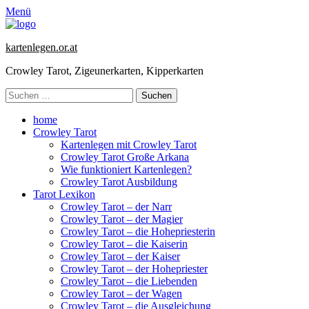
Menü
kartenlegen.or.at
Crowley Tarot, Zigeunerkarten, Kipperkarten
Suchen
nach:
Primäres
Zum
home
Inhalt
Crowley Tarot
Menü
springen
Kartenlegen mit Crowley Tarot
Crowley Tarot Große Arkana
Wie funktioniert Kartenlegen?
Crowley Tarot Ausbildung
Tarot Lexikon
Crowley Tarot – der Narr
Crowley Tarot – der Magier
Crowley Tarot – die Hohepriesterin
Crowley Tarot – die Kaiserin
Crowley Tarot – der Kaiser
Crowley Tarot – der Hohepriester
Crowley Tarot – die Liebenden
Crowley Tarot – der Wagen
Crowley Tarot – die Ausgleichung