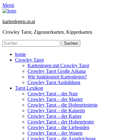
Menü
kartenlegen.or.at
Crowley Tarot, Zigeunerkarten, Kipperkarten
Suchen
nach:
Primäres
Zum
home
Inhalt
Crowley Tarot
Menü
springen
Kartenlegen mit Crowley Tarot
Crowley Tarot Große Arkana
Wie funktioniert Kartenlegen?
Crowley Tarot Ausbildung
Tarot Lexikon
Crowley Tarot – der Narr
Crowley Tarot – der Magier
Crowley Tarot – die Hohepriesterin
Crowley Tarot – die Kaiserin
Crowley Tarot – der Kaiser
Crowley Tarot – der Hohepriester
Crowley Tarot – die Liebenden
Crowley Tarot – der Wagen
Crowley Tarot – die Ausgleichung