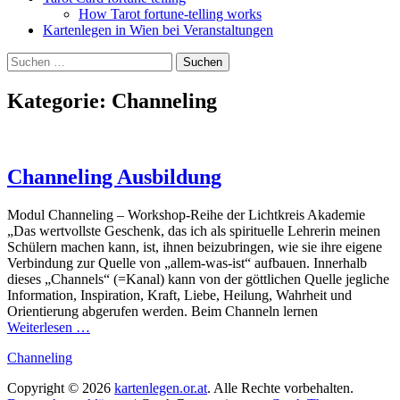
How Tarot fortune-telling works
Kartenlegen in Wien bei Veranstaltungen
Suchen
Suchen
nach:
Kategorie:
Channeling
Channeling Ausbildung
Modul Channeling – Workshop-Reihe der Lichtkreis Akademie
„Das wertvollste Geschenk, das ich als spirituelle Lehrerin meinen
Schülern machen kann, ist, ihnen beizubringen, wie sie ihre eigene
Verbindung zur Quelle von „allem-was-ist“ aufbauen. Innerhalb
dieses „Channels“ (=Kanal) kann von der göttlichen Quelle jegliche
Information, Inspiration, Kraft, Liebe, Heilung, Wahrheit und
Orientierung abgerufen werden. Beim Channeln lernen
Weiterlesen …
Schlagworte
Channeling
Copyright © 2026
kartenlegen.or.at
. Alle Rechte vorbehalten.