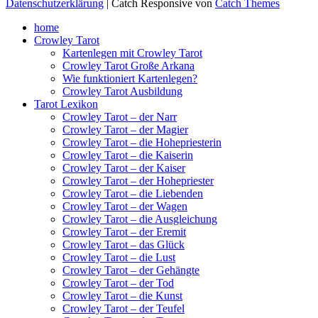
Datenschutzerklärung
| Catch Responsive von
Catch Themes
Nach
home
oben
Crowley Tarot
scrollen
Kartenlegen mit Crowley Tarot
Crowley Tarot Große Arkana
Wie funktioniert Kartenlegen?
Crowley Tarot Ausbildung
Tarot Lexikon
Crowley Tarot – der Narr
Crowley Tarot – der Magier
Crowley Tarot – die Hohepriesterin
Crowley Tarot – die Kaiserin
Crowley Tarot – der Kaiser
Crowley Tarot – der Hohepriester
Crowley Tarot – die Liebenden
Crowley Tarot – der Wagen
Crowley Tarot – die Ausgleichung
Crowley Tarot – der Eremit
Crowley Tarot – das Glück
Crowley Tarot – die Lust
Crowley Tarot – der Gehängte
Crowley Tarot – der Tod
Crowley Tarot – die Kunst
Crowley Tarot – der Teufel